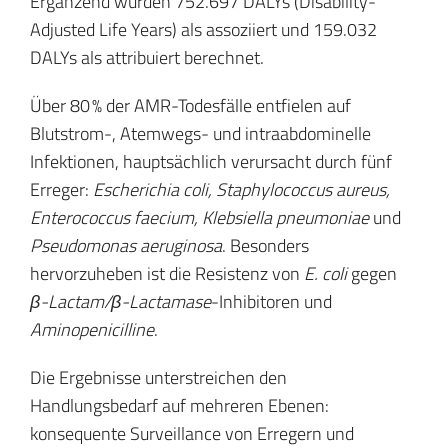
Ergänzend wurden 752.697 DALYs (Disability-
Adjusted Life Years) als assoziiert und 159.032
DALYs als attribuiert berechnet.
Über 80 % der AMR-Todesfälle entfielen auf
Blutstrom-, Atemwegs- und intraabdominelle
Infektionen, hauptsächlich verursacht durch fünf
Erreger:
Escherichia coli, Staphylococcus aureus,
Enterococcus faecium, Klebsiella pneumoniae
und
Pseudomonas aeruginosa
. Besonders
hervorzuheben ist die Resistenz von
E. coli
gegen
β-Lactam/β-Lactamase
-Inhibitoren und
Aminopenicilline
.
Die Ergebnisse unterstreichen den
Handlungsbedarf auf mehreren Ebenen:
konsequente Surveillance von Erregern und