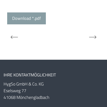
Download *.pdf
IHRE KONTAKTMÖGLICHKEIT
HygSo GmbH & Co. KG
Eselsweg 77
41068 Mönchengladbach