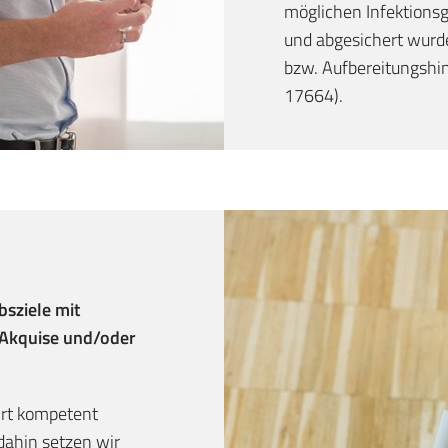
möglichen Infektions
und abgesichert wurde
bzw. Aufbereitungshi
17664).
bsziele mit
 Akquise und/oder
 Ort kompetent
ahin setzen wir