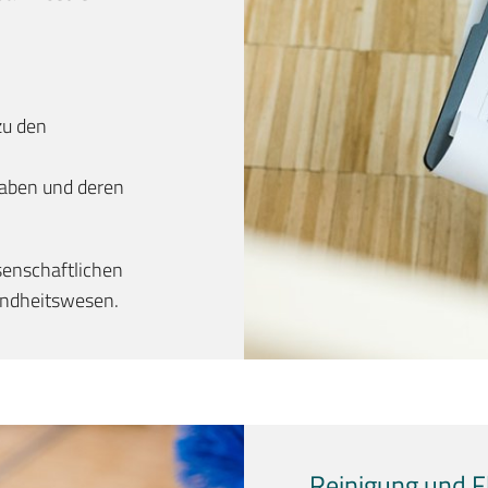
zu den
gaben und deren
senschaftlichen
undheitswesen.
Reinigung und F