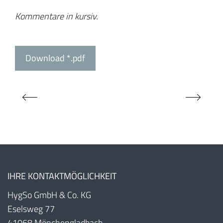
Kommentare in kursiv.
Download *.pdf
IHRE KONTAKTMÖGLICHKEIT
HygSo GmbH & Co. KG
Eselsweg 77
41068 Mönchengladbach