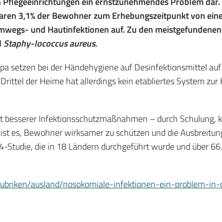
n Pflegeeinrichtungen ein ernstzunehmendes Problem dar. 
ren 3,1% der Bewohner zum Erhebungszeitpunkt von einer
emwegs- und Hautinfektionen auf. Zu den meistgefundenen
d
Staphy-lococcus aureus
.
opa setzen bei der Händehygiene auf Desinfektionsmittel auf A
n Drittel der Heime hat allerdings kein etabliertes System z
t besserer Infektionsschutzmaßnahmen – durch Schulung, 
 ist es, Bewohner wirksamer zu schützen und die Ausbreitu
-Studie, die in 18 Ländern durchgeführt wurde und über 66
rubriken/ausland/nosokomiale-infektionen-ein-problem-in