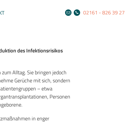
02161 - 826 39 27
KT
uktion des Infektionsrisikos
um Alltag. Sie bringen jedoch
nehme Gerüche mit sich, sondern
Patientengruppen – etwa
gantransplantationen, Personen
ühgeborene.
utzmaßnahmen in enger