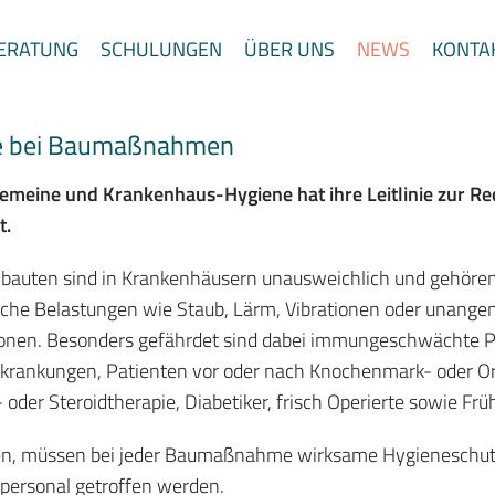
ERATUNG
SCHULUNGEN
ÜBER UNS
NEWS
KONTA
HYGSO-HYGIENENEWS MAI 2025
ene bei Baumaßnahmen
gemeine und Krankenhaus-Hygiene hat ihre Leitlinie zur Red
t.
ten sind in Krankenhäusern unausweichlich und gehören z
sche Belastungen wie Staub, Lärm, Vibrationen oder unange
ktionen. Besonders gefährdet sind dabei immungeschwächte 
rankungen, Patienten vor oder nach Knochenmark- oder Or
 oder Steroidtherapie, Diabetiker, frisch Operierte sowie Fr
zen, müssen bei jeder Baumaßnahme wirksame Hygienesch
ersonal getroffen werden.