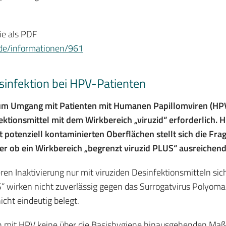
nie als PDF
de/informationen/961
sinfektion bei HPV-Patienten
m Umgang mit Patienten mit Humanen Papillomviren (HPV)
ektionsmittel mit dem Wirkbereich „viruzid“ erforderlich. H
potenziell kontaminierten Oberflächen stellt sich die Frag
oder ob ein Wirkbereich „begrenzt viruzid PLUS“ ausreichend 
en Inaktivierung nur mit viruziden Desinfektionsmitteln sich
S“ wirken nicht zuverlässig gegen das Surrogatvirus Polyom
icht eindeutig belegt.
en mit HPV keine über die Basishygiene hinausgehenden Maß