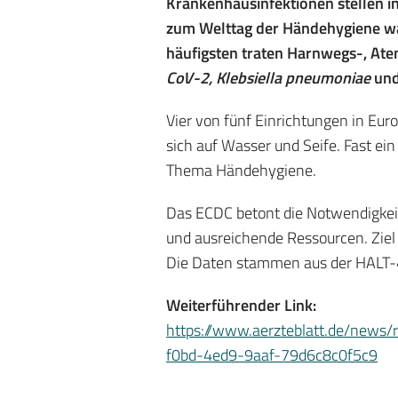
Krankenhausinfektionen stellen i
zum Welttag der Händehygiene wa
häufigsten traten Harnwegs-, At
CoV-2, Klebsiella pneumoniae
un
Vier von fünf Einrichtungen in Eur
sich auf Wasser und Seife. Fast ei
Thema Händehygiene.
Das ECDC betont die Notwendigkei
und ausreichende Ressourcen. Ziel
Die Daten stammen aus der HALT-4
Weiterführender Link:
https://www.aerzteblatt.de/news/
f0bd-4ed9-9aaf-79d6c8c0f5c9