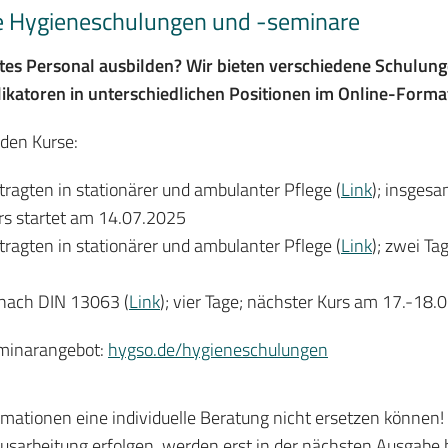
ere Hygieneschulungen und -seminare
tes Personal ausbilden? Wir bieten verschiedene Schulung
ikatoren in unterschiedlichen Positionen im Online-Forma
den Kurse:
ragten in stationärer und ambulanter Pflege (
Link
); insges
rs startet am 14.07.2025
ragten in stationärer und ambulanter Pflege (
Link
); zwei Ta
 nach DIN 13063 (
Link
); vier Tage; nächster Kurs am 17.-18
eminarangebot:
hygso.de/hygieneschulungen
ormationen eine individuelle Beratung nicht ersetzen können!
sarbeitung erfolgen, werden erst in der nächsten Ausgabe ber