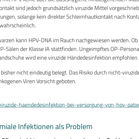
takt sind jedoch grundsätzlich viruzide Mittel vorgeschrie
ungen, solange kein direkter Schleimhautkontakt nach Konta
nwahrscheinlich.
arzen kann HPV-DNA im Rauch nachgewiesen werden. Ob diese
n OP-Sälen der Klasse IA stattfinden. Ungeimpftes OP-Person
andschuhe wird eine viruzide Händedesinfektion empfohlen.
isher nicht eindeutig belegt. Das Risiko durch nicht-viruzi
onkogenen Viren Vorsicht geboten.
-viruzide-haendedesinfektion-bei-versorgung-von-hpv-pat
miale Infektionen als Problem