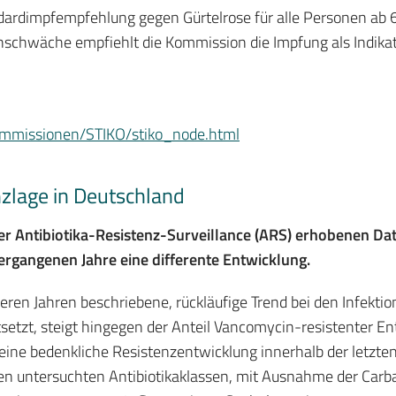
dardimpfempfehlung gegen Gürtelrose für alle Personen ab 6
schwäche empfiehlt die Kommission die Impfung als Indikat
ommissionen/STIKO/stiko_node.html
nzlage in Deutschland
 Antibiotika-Resistenz-Surveillance (ARS) erhobenen Date
ergangenen Jahre eine differente Entwicklung.
eren Jahren beschriebene, rückläufige Trend bei den Infektio
etzt, steigt hingegen der Anteil Vancomycin-resistenter Ent
eine bedenkliche Resistenzentwicklung innerhalb der letzten
en untersuchten Antibiotikaklassen, mit Ausnahme der Carba