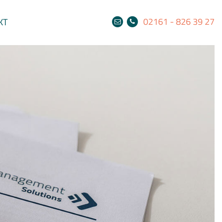
02161 - 826 39 27
KT