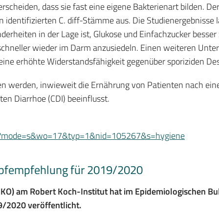
terscheiden, dass sie fast eine eigene Bakterienart bilden. D
en identifizierten C. diff-Stämme aus. Die Studienergebnisse
erheiten in der Lage ist, Glukose und Einfachzucker besser
 schneller wieder im Darm anzusiedeln. Einen weiteren Unter
 eine erhöhte Widerstandsfähigkeit gegenüber sporiziden De
ben werden, inwieweit die Ernährung von Patienten nach eine
erten Diarrhoe (CDI) beeinflusst.
ffer?mode=s&wo=17&typ=1&nid=105267&s=hygiene
Impfempfehlung für 2019/2020
KO) am Robert Koch-Institut hat im Epidemiologischen Bul
/2020 veröffentlicht.