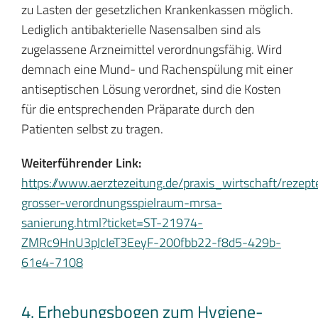
zu Lasten der gesetzlichen Krankenkassen möglich.
Lediglich antibakterielle Nasensalben sind als
zugelassene Arzneimittel verordnungsfähig. Wird
demnach eine Mund- und Rachenspülung mit einer
antiseptischen Lösung verordnet, sind die Kosten
für die entsprechenden Präparate durch den
Patienten selbst zu tragen.
Weiterführender Link:
https://www.aerztezeitung.de/praxis_wirtschaft/rezep
grosser-verordnungsspielraum-mrsa-
sanierung.html?ticket=ST-21974-
ZMRc9HnU3pJcIeT3EeyF-200fbb22-f8d5-429b-
61e4-7108
4. Erhebungsbogen zum Hygiene-